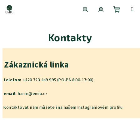
Přejít
na
obsah
Nákupní
Hledat
Přihlášení
Kontakty
košík
Zákaznická linka
telefon:
+420 723 449 995 (PO-PÁ 8:00-17:00)
email:
hanie@emiu.cz
Kontaktovat nám můžete i na našem
Instagramovém profilu