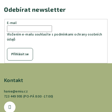
Odebírat newsletter
E-mail
Vložením e-mailu souhlasíte s
podmínkami ochrany osobních
údajů
Přihlásit se
Z
á
p
Kontakt
a
hanie
@
emiu.cz
t
723 449 995 (PO-PÁ 8:00 -17:00)
í