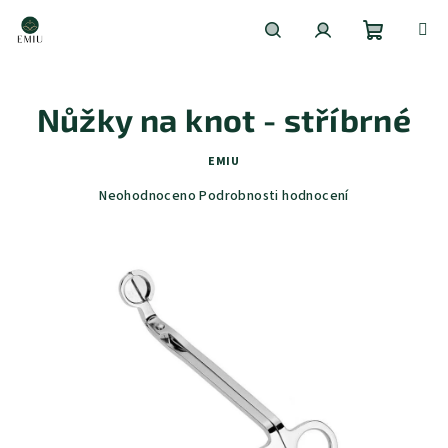
Přejít
na
obsah
Nákupní
Hledat
Přihlášení
Nůžky na knot - stříbrné
košík
EMIU
Průměrné
Neohodnoceno
Podrobnosti hodnocení
hodnocení
produktu
je
0,0
z
5
hvězdiček.