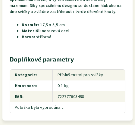
maximum. Díky speciálnímu designu se dostane hluboko na
dno svíčky a zvládne zastřihnout i tvrdé dřevěné knoty.
Rozměr:
17,5 x 5,5 cm
Materiál:
nerezová ocel
Barva:
stříbrná
Doplňkové parametry
Kategorie
:
Příslušenství pro svíčky
Hmotnost
:
0.1 kg
EAN
:
722777603498
Položka byla vyprodána…