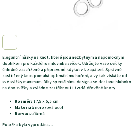
Elegantní nůžky na knot, které jsou nezbytným a nápomocným
doplňkem pro každého milovníka svíček. Udržujte vaše svíčky
úhledně zastřižené a připravené kdykoliv k zapálení. Správně
zastřižený knot pomáhá optimálnímu hoření, a vy tak získáte od
své svíčky maximum. Díky speciálnímu designu se dostane hluboko
na dno svíčky a zvládne zastřihnout i tvrdé dřevěné knoty.
Rozměr:
17,5 x 5,5 cm
Materiál:
nerezová ocel
Barva:
stříbrná
Položka byla vyprodána…