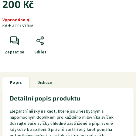
200 Kč
Měrná
Vyprodáno :(
cena:
Kód:
ACC/STRIM
Zeptat se
Sdílet
Popis
Diskuze
Detailní popis produktu
Elegantní nůžky na knot, které jsou nezbytným a
nápomocným doplňkem pro každého milovníka svíček.
Udržujte vaše svíčky úhledně zastřižené a připravené
kdykoliv k zapálení. Správně zastřižený knot pomáhá
optimálnímu hoření, a vy tak získáte od své svíčky