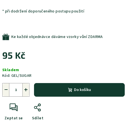
* při dodržení doporučeného postupu použití
Ke každé objednávce dáváme vzorky vůní ZDARMA
95 Kč
Měrná
Skladem
cena:
Kód:
GEL/SUGAR
−
+
Do košíku
Zeptat se
Sdílet