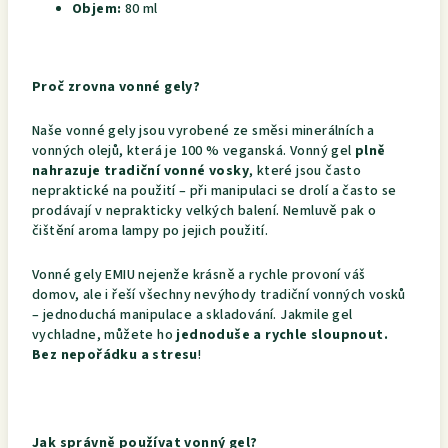
Objem:
80 ml
Proč zrovna vonné gely?
Naše vonné gely jsou vyrobené ze směsi minerálních a
vonných olejů, která je 100 % veganská. Vonný gel
plně
nahrazuje tradiční vonné vosky
, které jsou často
nepraktické na použití – při manipulaci se drolí a často se
prodávají v neprakticky velkých balení. Nemluvě pak o
čištění aroma lampy po jejich použití.
Vonné gely EMIU nejenže krásně a rychle provoní váš
domov, ale i řeší všechny nevýhody tradiční vonných vosků
– jednoduchá manipulace a skladování. Jakmile gel
vychladne, můžete ho
jednoduše a rychle sloupnout.
Bez nepořádku a stresu
!
Jak správně používat vonný gel?