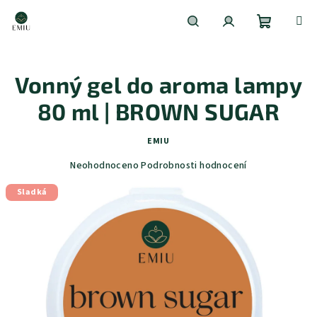
Přejít
na
obsah
Nákupní
Hledat
Přihlášení
Vonný gel do aroma lampy
košík
80 ml | BROWN SUGAR
EMIU
Průměrné
Neohodnoceno
Podrobnosti hodnocení
hodnocení
Sladká
produktu
je
0,0
z
5
hvězdiček.