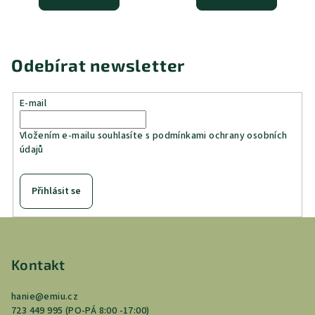
Odebírat newsletter
E-mail
Vložením e-mailu souhlasíte s
podmínkami ochrany osobních
údajů
Přihlásit se
Z
á
p
Kontakt
a
hanie
@
emiu.cz
t
723 449 995 (PO-PÁ 8:00 -17:00)