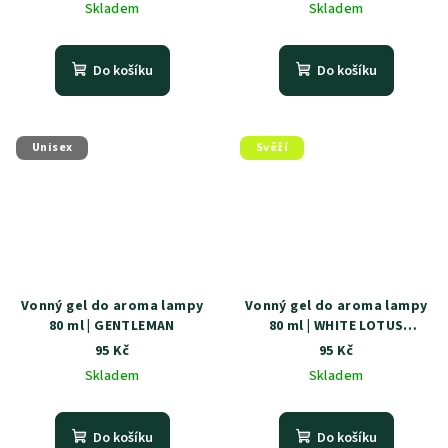
Skladem
Skladem
Do košíku
Do košíku
Unisex
Svěží
Vonný gel do aroma lampy
Vonný gel do aroma lampy
80 ml | GENTLEMAN
80 ml | WHITE LOTUS
COTTON
95 Kč
95 Kč
Skladem
Skladem
Do košíku
Do košíku