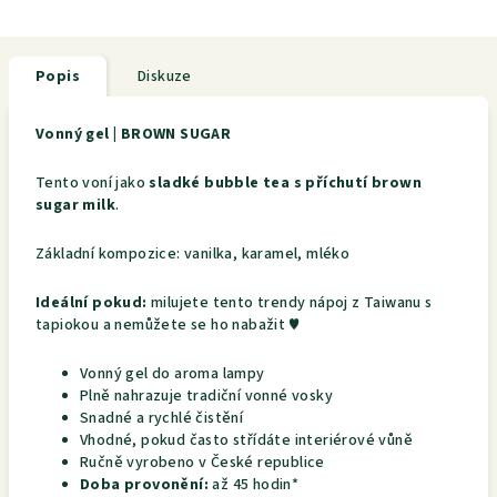
Popis
Diskuze
Vonný gel | BROWN SUGAR
Tento voní jako
sladké bubble tea s příchutí brown
sugar milk
.
Základní kompozice: vanilka, karamel, mléko
Ideální pokud:
milujete tento trendy nápoj z Taiwanu s
tapiokou a nemůžete se ho nabažit ♥
Vonný gel do aroma lampy
Plně nahrazuje tradiční vonné vosky
Snadné a rychlé čistění
Vhodné, pokud často střídáte interiérové vůně
Ručně vyrobeno v České republice
Doba provonění:
až 45 hodin*