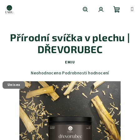
Přejít
na
obsah
Nákupní
Hledat
Přihlášení
Přírodní svíčka v plechu |
košík
DŘEVORUBEC
EMIU
Průměrné
Neohodnoceno
Podrobnosti hodnocení
hodnocení
Unisex
produktu
je
0,0
z
5
hvězdiček.