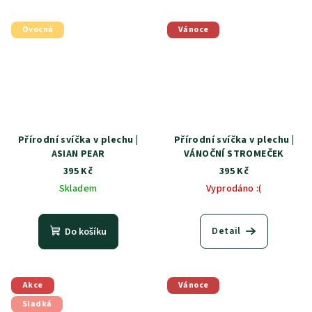
Ovocná
Vánoce
Přírodní svíčka v plechu |
Přírodní svíčka v plechu |
ASIAN PEAR
VÁNOČNÍ STROMEČEK
395 Kč
395 Kč
Skladem
Vyprodáno :(
Detail
Do košíku
Akce
Vánoce
Sladká