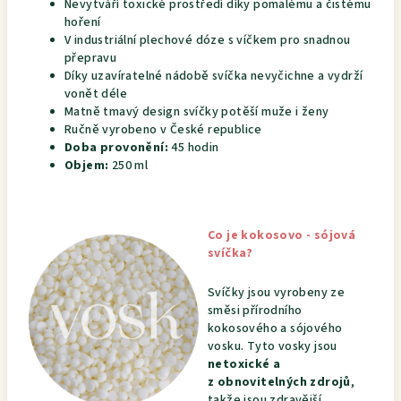
Nevytváří toxické prostředí díky pomalému a čistému
hoření
V industriální plechové dóze s víčkem pro snadnou
přepravu
Díky uzavíratelné nádobě svíčka nevyčichne a vydrží
vonět déle
Matně tmavý design svíčky potěší muže i ženy
Ručně vyrobeno v České republice
Doba provonění:
45 hodin
Objem:
250 ml
Co je kokosovo - sójová
svíčka?
Svíčky jsou vyrobeny ze
směsi přírodního
kokosového a sójového
vosku. Tyto vosky jsou
netoxické a
z obnovitelných zdrojů
,
takže jsou zdravější