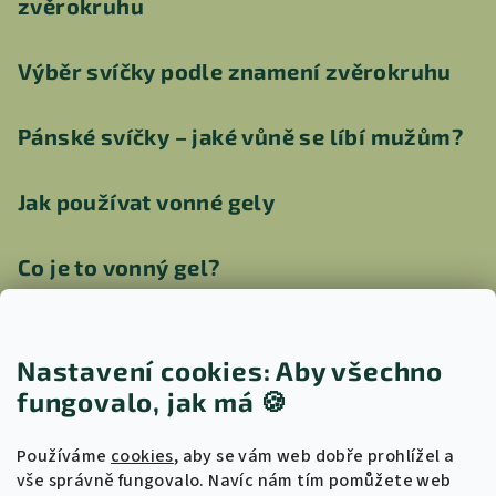
zvěrokruhu
Výběr svíčky podle znamení zvěrokruhu
Pánské svíčky – jaké vůně se líbí mužům?
Jak používat vonné gely
Co je to vonný gel?
Jak vyčistit aroma lampu
Nastavení cookies: Aby všechno
Jak vybrat správnou svíčku pro vaši
fungovalo, jak má
🍪
náladu
Používáme
cookies
, aby se vám web dobře prohlížel a
vše správně fungovalo. Navíc nám tím pomůžete web
Proč kokosovo-sójový vosk?