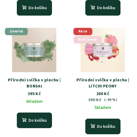
Do košíku
Do košíku
Zemitá
Akce
Květinová
Přírodní svíčka v plechu |
Přírodní svíčka v plechu |
BONSAI
LITCHI PEONY
395 Kč
200 Kč
395 Kč
(–49 %)
Skladem
Skladem
Do košíku
Do košíku