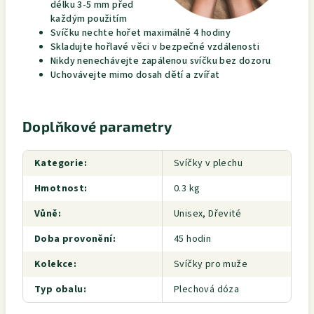
délku 3-5 mm před
každým použitím
Svíčku nechte hořet maximálně 4 hodiny
Skladujte hořlavé věci v bezpečné vzdálenosti
Nikdy nenechávejte zapálenou svíčku bez dozoru
Uchovávejte mimo dosah dětí a zvířat
Doplňkové parametry
Kategorie
:
Svíčky v plechu
Hmotnost
:
0.3 kg
Vůně
:
Unisex, Dřevité
Doba provonění
:
45 hodin
Kolekce
:
Svíčky pro muže
Typ obalu
:
Plechová dóza