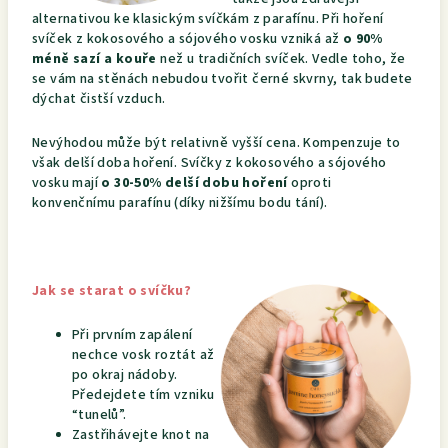
alternativou ke klasickým svíčkám z parafínu. Při hoření
svíček z kokosového a sójového vosku vzniká až
o 90%
méně sazí a kouře
než u tradičních svíček. Vedle toho, že
se vám na stěnách nebudou tvořit černé skvrny, tak budete
dýchat čistší vzduch.
Nevýhodou může být relativně vyšší cena. Kompenzuje to
však delší doba hoření. Svíčky z kokosového a sójového
vosku mají
o 30-50% delší dobu hoření
oproti
konvenčnímu parafínu (díky nižšímu bodu tání).
Jak se starat o svíčku?
Při prvním zapálení
nechce vosk roztát až
po okraj nádoby.
Předejdete tím vzniku
“tunelů”.
Zastřihávejte knot na