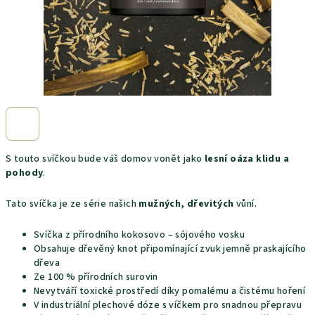
S touto svíčkou bude váš domov vonět jako
lesní oáza klidu a
pohody
.
Tato svíčka je ze série našich
mužných, dřevitých
vůní.
Svíčka z přírodního kokosovo – sójového vosku
Obsahuje dřevěný knot připomínající zvuk jemně praskajícího
dřeva
Ze 100 % přírodních surovin
Nevytváří toxické prostředí díky pomalému a čistému hoření
V industriální plechové dóze s víčkem pro snadnou přepravu