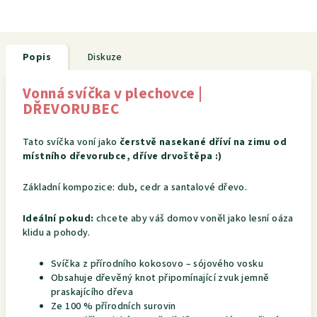
Popis
Diskuze
Vonná svíčka v plechovce |
DŘEVORUBEC
Tato svíčka voní jako
čerstvě nasekané dříví na zimu od
místního dřevorubce, dříve drvoštěpa :)
Základní kompozice: dub, cedr a santalové dřevo.
Ideální pokud:
chcete aby váš domov voněl jako lesní oáza
klidu a pohody.
Svíčka z přírodního kokosovo – sójového vosku
Obsahuje dřevěný knot připomínající zvuk jemně
praskajícího dřeva
Ze 100 % přírodních surovin