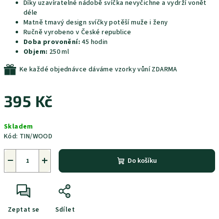
Díky uzavíratelné nádobě svíčka nevyčichne a vydrží vonět
déle
Matně tmavý design svíčky potěší muže i ženy
Ručně vyrobeno v České republice
Doba provonění:
45 hodin
Objem:
250 ml
Ke každé objednávce dáváme vzorky vůní ZDARMA
395 Kč
Měrná
Skladem
cena:
Kód:
TIN/WOOD
−
+
Do košíku
Zeptat se
Sdílet