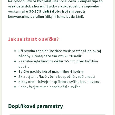
Nevýhodou může být relativně vyšší cena. Kompenzuje to
však delší doba hoření. Svíčky z kokosového a sójového
vosku mají
o 30-50% delší dobu hoření
oproti
konvenčnímu parafínu (díky nižšímu bodu tání).
Jak se starat o svíčku?
Při prvním zapálení nechce vosk roztát až po okraj
nádoby. Předejdete tím vzniku “tunelů”.
Zastřihávejte knot na délku 3-5 mm před každým
použitím
Svíčku nechte hořet maximálně 4 hodiny
Skladujte hořlavé věci v bezpečné vzdálenosti
Nikdy nenechávejte zapálenou svíčku bez dozoru
Uchovávejte mimo dosah dětí a zvířat
Doplňkové parametry