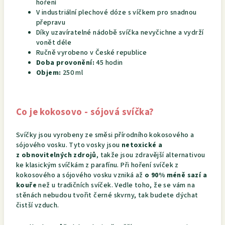
hoření
V industriální plechové dóze s víčkem pro snadnou
přepravu
Díky uzavíratelné nádobě svíčka nevyčichne a vydrží
vonět déle
Ručně vyrobeno v České republice
Doba provonění:
45 hodin
Objem:
250 ml
Co je kokosovo - sójová svíčka?
Svíčky jsou vyrobeny ze směsi přírodního kokosového a
sójového vosku. Tyto vosky jsou
netoxické a
z obnovitelných zdrojů
, takže jsou zdravější alternativou
ke klasickým svíčkám z parafínu. Při hoření svíček z
kokosového a sójového vosku vzniká až
o 90% méně sazí a
kouře
než u tradičních svíček. Vedle toho, že se vám na
stěnách nebudou tvořit černé skvrny, tak budete dýchat
čistší vzduch.