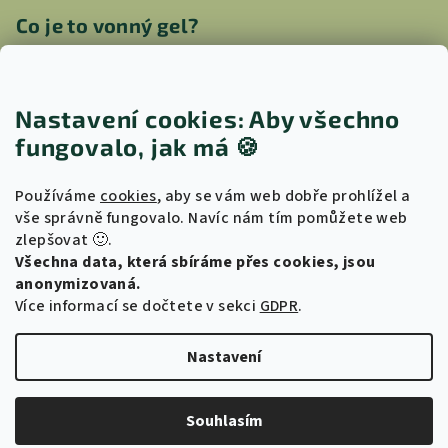
Co je to vonný gel?
Jak vyčistit aroma lampu
Nastavení cookies: Aby všechno
Jak vybrat správnou svíčku pro vaši
fungovalo, jak má
🍪
náladu
Používáme
cookies
, aby se vám web dobře prohlížel a
vše správně fungovalo. Navíc nám tím pomůžete web
Proč kokosovo-sójový vosk?
zlepšovat 🙂.
Všechna data, která sbíráme přes cookies, jsou
Výhody používání svíček z kokosového a
anonymizovaná.
sójového vosku
Více informací se dočtete v sekci
GDPR
.
Nastavení
Copyright 2026
EMIU
. Všechna práva vyhrazena.
Upravit
nastavení cookies
Souhlasím
Vytvořil Shoptet