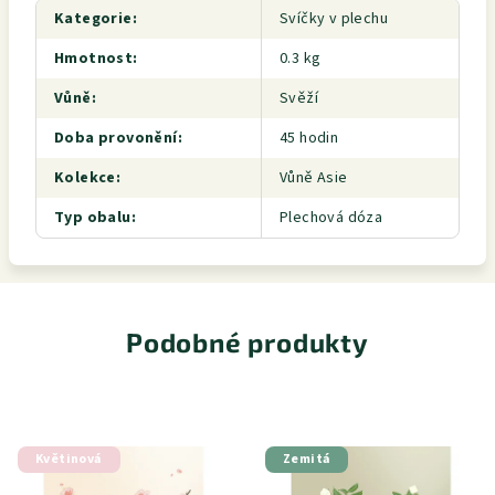
Kategorie
:
Svíčky v plechu
Hmotnost
:
0.3 kg
Vůně
:
Svěží
Doba provonění
:
45 hodin
Kolekce
:
Vůně Asie
Typ obalu
:
Plechová dóza
Podobné produkty
Květinová
Zemitá