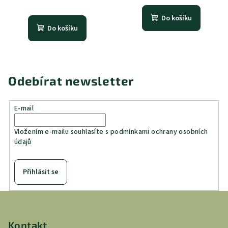
Do košíku
Do košíku
Odebírat newsletter
E-mail
Vložením e-mailu souhlasíte s
podmínkami ochrany osobních
údajů
Přihlásit se
Z
á
p
Kontakt