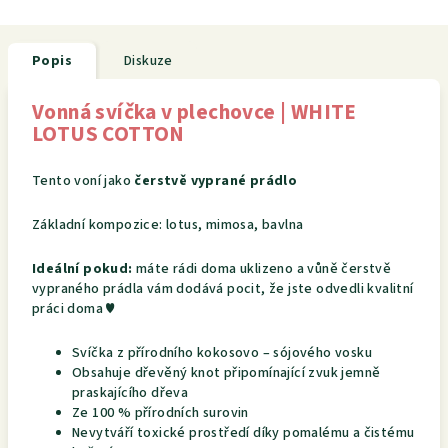
Popis
Diskuze
Vonná svíčka v plechovce | WHITE
LOTUS COTTON
Tento voní jako
čerstvě vyprané prádlo
Základní kompozice: lotus, mimosa, bavlna
Ideální pokud:
máte rádi doma uklizeno a vůně čerstvě
vypraného prádla vám dodává pocit, že jste odvedli kvalitní
práci doma ♥
Svíčka z přírodního kokosovo – sójového vosku
Obsahuje dřevěný knot připomínající zvuk jemně
praskajícího dřeva
Ze 100 % přírodních surovin
Nevytváří toxické prostředí díky pomalému a čistému