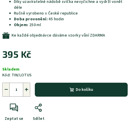
Díky uzavíratelné nádobě svíčka nevyčichne a vydrží vonět
déle
Ručně vyrobeno v České republice
Doba provonění:
45 hodin
Objem:
250 ml
Ke každé objednávce dáváme vzorky vůní ZDARMA
395 Kč
Měrná
Skladem
cena:
Kód:
TIN/LOTUS
−
+
Do košíku
Zeptat se
Sdílet