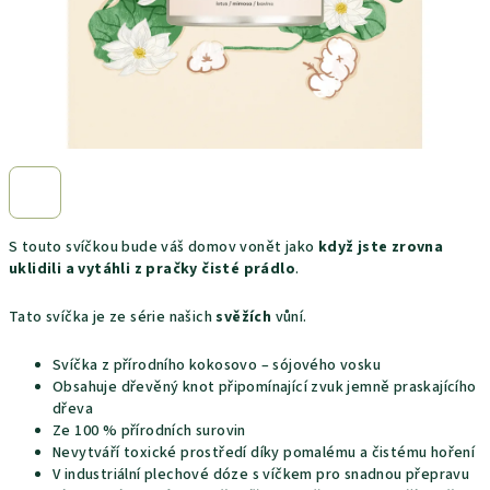
S touto svíčkou bude váš domov vonět jako
když jste zrovna
uklidili a vytáhli z pračky čisté prádlo
.
Tato svíčka je ze série našich
svěžích
vůní.
Svíčka z přírodního kokosovo – sójového vosku
Obsahuje dřevěný knot připomínající zvuk jemně praskajícího
dřeva
Ze 100 % přírodních surovin
Nevytváří toxické prostředí díky pomalému a čistému hoření
V industriální plechové dóze s víčkem pro snadnou přepravu