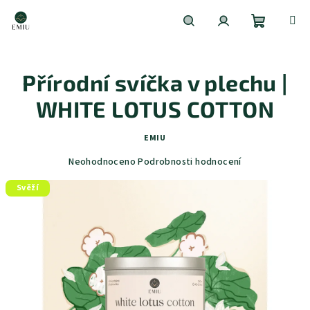
Přejít
na
obsah
Nákupní
Hledat
Přihlášení
Přírodní svíčka v plechu |
košík
WHITE LOTUS COTTON
EMIU
Průměrné
Neohodnoceno
Podrobnosti hodnocení
hodnocení
Svěží
produktu
je
0,0
z
5
hvězdiček.