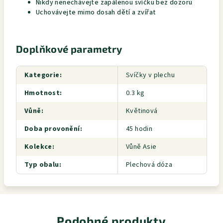
Nikdy nenechávejte zapálenou svíčku bez dozoru
Uchovávejte mimo dosah dětí a zvířat
Doplňkové parametry
Kategorie
:
Svíčky v plechu
Hmotnost
:
0.3 kg
Vůně
:
Květinová
Doba provonění
:
45 hodin
Kolekce
:
Vůně Asie
Typ obalu
:
Plechová dóza
Podobné produkty