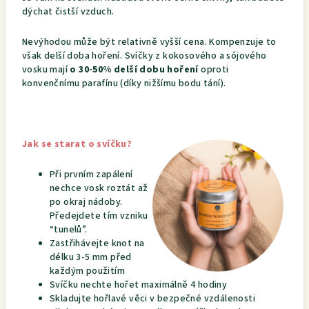
dýchat čistší vzduch.
Nevýhodou může být relativně vyšší cena. Kompenzuje to
však delší doba hoření. Svíčky z kokosového a sójového
vosku mají
o 30-50% delší dobu hoření
oproti
konvenčnímu parafínu (díky nižšímu bodu tání).
Jak se starat o svíčku?
Při prvním zapálení
nechce vosk roztát až
po okraj nádoby.
Předejdete tím vzniku
“tunelů”.
Zastřihávejte knot na
délku 3-5 mm před
každým použitím
Svíčku nechte hořet maximálně 4 hodiny
Skladujte hořlavé věci v bezpečné vzdálenosti