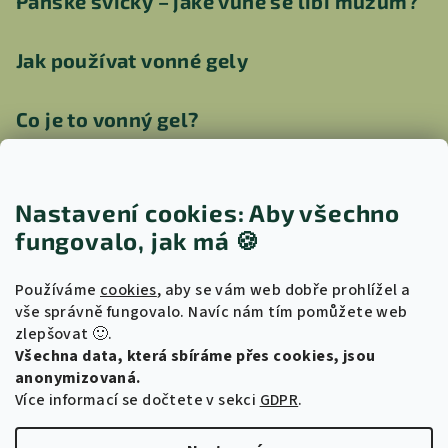
Pánské svíčky – jaké vůně se líbí mužům?
Jak používat vonné gely
Co je to vonný gel?
Jak vyčistit aroma lampu
Nastavení cookies: Aby všechno
Jak vybrat správnou svíčku pro vaši
fungovalo, jak má
🍪
náladu
Používáme
cookies
, aby se vám web dobře prohlížel a
vše správně fungovalo. Navíc nám tím pomůžete web
Proč kokosovo-sójový vosk?
zlepšovat 🙂.
Všechna data, která sbíráme přes cookies, jsou
Výhody používání svíček z kokosového a
anonymizovaná.
sójového vosku
Více informací se dočtete v sekci
GDPR
.