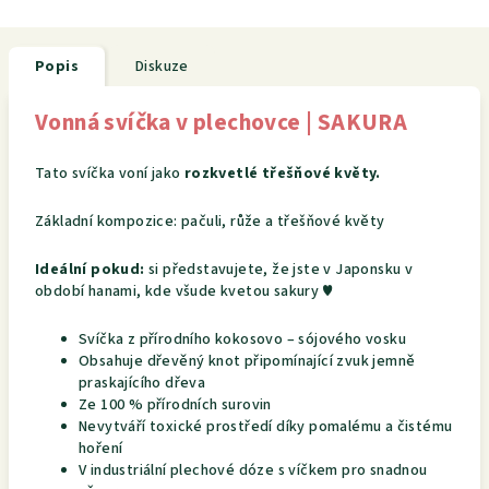
Popis
Diskuze
Vonná svíčka v plechovce | SAKURA
Tato svíčka voní jako
rozkvetlé třešňové květy.
Základní kompozice: pačuli, růže a třešňové květy
Ideální pokud:
si představujete, že jste v Japonsku v
období hanami, kde všude kvetou sakury ♥
Svíčka z přírodního kokosovo – sójového vosku
Obsahuje dřevěný knot připomínající zvuk jemně
praskajícího dřeva
Ze 100 % přírodních surovin
Nevytváří toxické prostředí díky pomalému a čistému
hoření
V industriální plechové dóze s víčkem pro snadnou