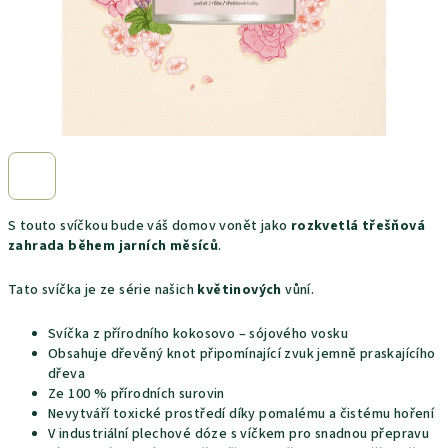
S touto svíčkou bude váš domov vonět jako
rozkvetlá třešňová
zahrada během jarních měsíců
.
Tato svíčka je ze série našich
květinových
vůní.
Svíčka z přírodního kokosovo – sójového vosku
Obsahuje dřevěný knot připomínající zvuk jemně praskajícího
dřeva
Ze 100 % přírodních surovin
Nevytváří toxické prostředí díky pomalému a čistému hoření
V industriální plechové dóze s víčkem pro snadnou přepravu