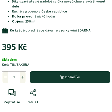
Díky uzavíratelné nádobě svíčka nevyčichne a vydrží vonět
déle
Ručně vyrobeno v České republice
Doba provonění:
45 hodin
Objem:
250 ml
Ke každé objednávce dáváme vzorky vůní ZDARMA
395 Kč
Měrná
Skladem
cena:
Kód:
TIN/SAKURA
−
+
Do košíku
Zeptat se
Sdílet