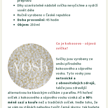
přepravu
Díky uzavíratelné nádobě svíčka nevyčichne a vydrží
vonět déle
Ručně vyrobeno v České republice
Doba provonění:
45 hodin
Objem:
250 ml
Co je kokosovo - sójová
svíčka?
Svíčky jsou vyrobeny ze
směsi přírodního
kokosového a sójového
vosku. Tyto vosky jsou
netoxické a
z obnovitelných zdrojů
,
takže jsou zdravější
alternativou ke klasickým svíčkám z parafínu. Při hoření
svíček z kokosového a sójového vosku vzniká až
o 90%
méně sazí a kouře
než u tradičních svíček. Vedle toho, že
se vám na stěnách nebudou tvořit černé skvrny, tak budete