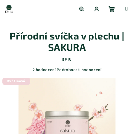
Přejít
na
obsah
Nákupní
Hledat
Přihlášení
Přírodní svíčka v plechu |
košík
SAKURA
EMIU
Průměrné
2 hodnocení
Podrobnosti hodnocení
hodnocení
Květinová
produktu
je
4,5
z
5
hvězdiček.