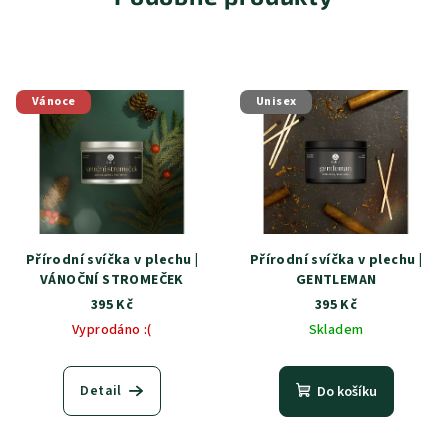
Vánoce
Unisex
Přírodní svíčka v plechu |
Přírodní svíčka v plechu |
VÁNOČNÍ STROMEČEK
GENTLEMAN
395 Kč
395 Kč
Vyprodáno :(
Skladem
Detail
Do košíku