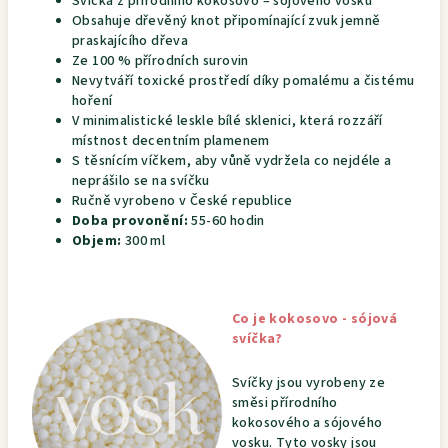
Svíčka z přírodního kokosovo – sójového vosku
Obsahuje dřevěný knot připomínající zvuk jemně
praskajícího dřeva
Ze 100 % přírodních surovin
Nevytváří toxické prostředí díky pomalému a čistému
hoření
V minimalistické leskle bílé sklenici, která rozzáří
místnost decentním plamenem
S těsnícím víčkem, aby vůně vydržela co nejdéle a
neprášilo se na svíčku
Ručně vyrobeno v České republice
Doba provonění:
55-60
hodin
Objem:
300
ml
Co je kokosovo - sójová
svíčka?
Svíčky jsou vyrobeny ze
směsi přírodního
kokosového a sójového
vosku. Tyto vosky jsou