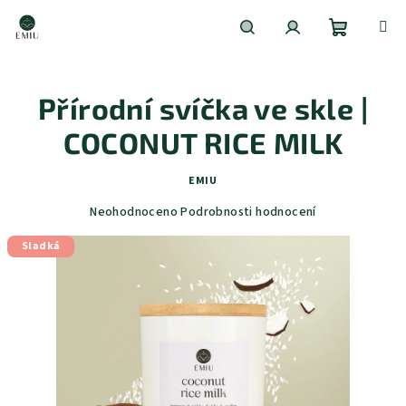
Přejít
na
obsah
Nákupní
Hledat
Přihlášení
Přírodní svíčka ve skle |
košík
COCONUT RICE MILK
EMIU
Průměrné
Neohodnoceno
Podrobnosti hodnocení
hodnocení
Sladká
produktu
je
0,0
z
5
hvězdiček.