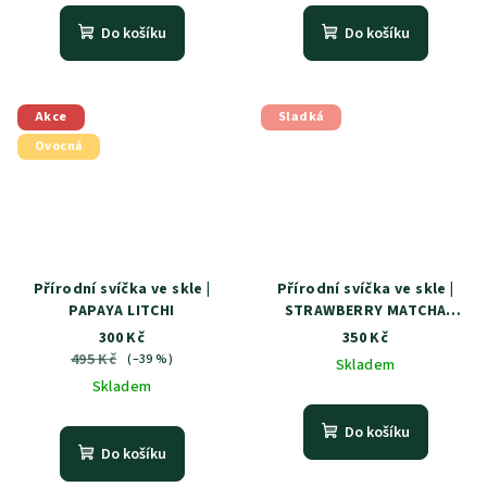
Do košíku
Do košíku
Akce
Sladká
Ovocná
Přírodní svíčka ve skle |
Přírodní svíčka ve skle |
PAPAYA LITCHI
STRAWBERRY MATCHA
LATTE
300 Kč
350 Kč
495 Kč
(–39 %)
Skladem
Skladem
Do košíku
Do košíku