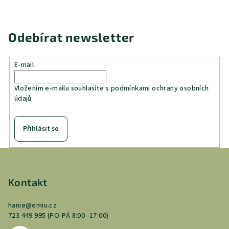
Odebírat newsletter
E-mail
Vložením e-mailu souhlasíte s
podmínkami ochrany osobních
údajů
Přihlásit se
Z
á
p
Kontakt
a
hanie
@
emiu.cz
t
723 449 995 (PO-PÁ 8:00 -17:00)
í