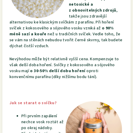
netoxické a
z obnovitelných zdrojů
,
takže jsou zdravější
alternativou ke klasickým svíčkám z parafínu. Při hoření
svíček z kokosového a sójového vosku vzniká až
o 90%
méně sazí a kouře
než u tradičních svíček. Vedle toho, že
se vám na stěnách nebudou tvořit černé skvrny, tak budete
dýchat čistší vzduch.
Nevýhodou může být relativně vyšší cena. Kompenzuje to
však delší doba hoření. Svíčky z kokosového a sójového
vosku mají
o 30-50% delší dobu hoření
oproti
konvenčnímu parafínu (díky nižšímu bodu tání).
Jak se starat o svíčku?
Při prvním zapálení
nechce vosk roztát až
po okraj nádoby.