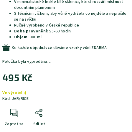
V minimalistické leskle bílé sklenici, která rozzáří místnost
decentním plamenem
S těsnícím víčkem, aby vůně vydržela co nejdéle a neprášilo
se na svíčku
Ručně vyrobeno v České republice
Doba provonění:
55-60 hodin
Objem:
300 ml
Ke každé objednávce dáváme vzorky vůní ZDARMA
Položka byla vyprodána…
495 Kč
Měrná
Ve výrobě :)
cena:
Kód:
JAR/RICE
Zeptat se
Sdílet