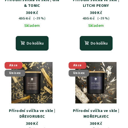
Přírodní svíčka ve skle | GIN
Přírodní svíčka ve skle |
& TONIC
LITCHI PEONY
300 Kč
300 Kč
495 Kč
495 Kč
(–39 %)
(–39 %)
Skladem
Skladem
Do košíku
Do košíku
Akce
Akce
Unisex
Unisex
Přírodní svíčka ve skle |
Přírodní svíčka ve skle |
DŘEVORUBEC
MOŘEPLAVEC
300 Kč
300 Kč