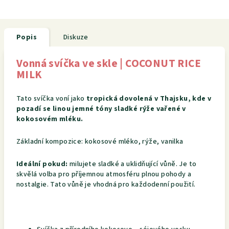
Popis
Diskuze
Vonná svíčka ve skle | COCONUT RICE
MILK
Tato svíčka voní jako
tropická dovolená v Thajsku, kde v
pozadí se linou jemné tóny sladké rýže vařené v
kokosovém mléku
.
Základní kompozice:
kokosové mléko, rýže, vanilka
Ideální pokud:
milujete
sladké a uklidňující vůně. Je to
skvělá volba pro příjemnou atmosféru plnou pohody a
nostalgie. Tato vůně je vhodná pro každodenní použití
.