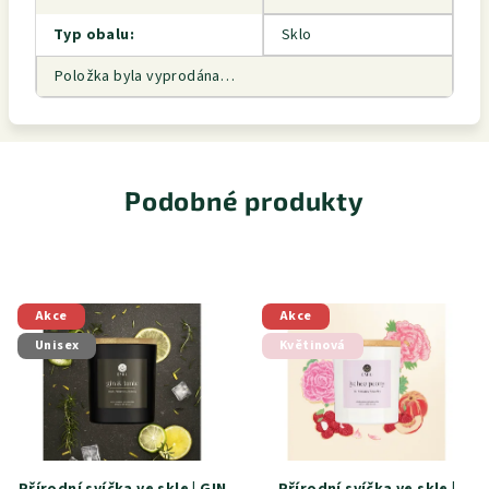
Typ obalu
:
Sklo
Položka byla vyprodána…
Podobné produkty
Akce
Akce
Unisex
Květinová