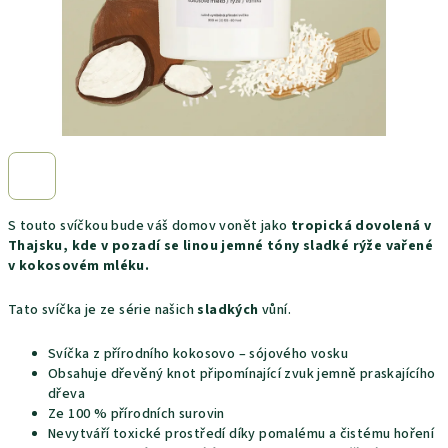
S touto svíčkou bude váš domov vonět jako
tropická dovolená v
Thajsku, kde v pozadí se linou jemné tóny sladké rýže vařené
v kokosovém mléku
.
Tato svíčka je ze série našich
sladkých
vůní.
Svíčka z přírodního kokosovo – sójového vosku
Obsahuje dřevěný knot připomínající zvuk jemně praskajícího
dřeva
Ze 100 % přírodních surovin
Nevytváří toxické prostředí díky pomalému a čistému hoření