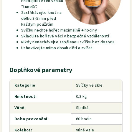
Předejdete tím vzniku
“tunelů”.
Zastřihávejte knot na
délku 3-5 mm před
každým použitím
Svíčku nechte hořet maximálně 4 hodiny
Skladujte hořlavé věci v bezpečné vzdálenosti
Nikdy nenechávejte zapálenou svíčku bez dozoru
Uchovávejte mimo dosah dětí a zvířat
Doplňkové parametry
Kategorie
:
Svíčky ve skle
Hmotnost
:
0.3 kg
Vůně
:
Sladká
Doba provonění
:
60 hodin
Kolekce
:
Vůně Asie